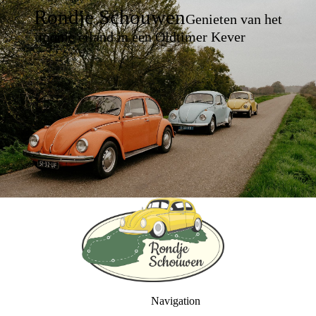
Rondje Schouwen
Genieten van het
mooie eiland in een Oldtimer Kever
Navigation