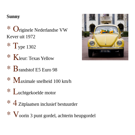
Sunny
* O
riginele Nederlandse VW
Kever uit 1972
* T
ype 1302
* K
leur: Texas Yellow
* B
randstof E5 Euro 98
* M
aximale snelheid 100 km/h
* L
uchtgekoelde motor
* 4
Zitplaatsen inclusief bestuurder
* V
oorin 3 punt gordel, achterin heupgordel