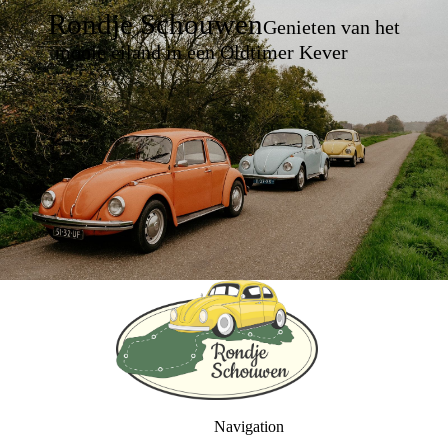
Rondje Schouwen
Genieten van het
mooie eiland in een Oldtimer Kever
Navigation